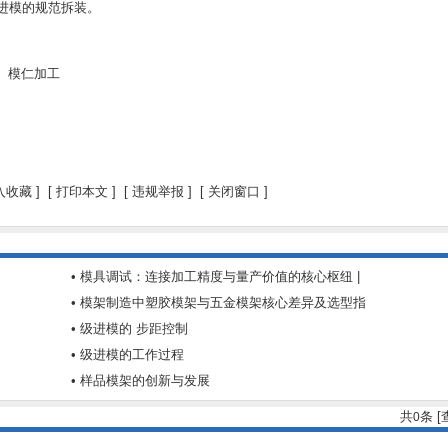
进模的规范拆装。
、模仁加工
入收藏
]
[
打印本文
] [
违规举报
] [
关闭窗口
]
• 模具调试：连接加工精度与量产价值的核心枢纽 |
• 模架制造中塑胶模架与五金模架核心差异及选型指
• 级进模的 步距控制
• 级进模的工作过程
• 样品模架的创新与发展
共
条 
0