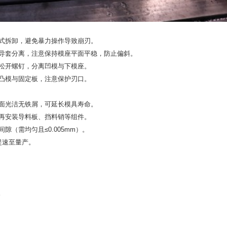
式拆卸，避免暴力操作导致崩刃‌。
与导套分离，注意保持模座平面平稳，防止偏斜。
后松开螺钉，分离凹模与下模座。
下凸模与固定板，注意保护刃口。
面光洁无铁屑，可延长模具寿命‌。
再安装导料板、挡料销等组件‌。
（需均匀且≤0.005mm）‌。
速至量产‌。
。