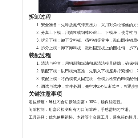
拆卸过程
安全准备
‌：先释放氮气弹簧压力，采用对角松螺丝的方
分离上下模
‌：用撬杠或铜棒轻敲上、下模座，使导柱
拆分下模
‌：卸下导料板、挡料销等零件，敲出圆柱销
拆分上模
‌：卸下卸料板，敲出固定板上的圆柱销，拆
装配过程
清洁与检查
‌：用铜刷和煤油彻底清洁模具缝隙，确保模
装配下模
‌：以凹模为基准，先装入下模座并拧紧螺钉，
装配上模
‌：将凸模装入固定板，合模后检查凸凹模配合间隙
调试与试冲
‌：首件必测，先空冲3次低速试冲，再逐步提
关键注意事项
定位精度
‌：导柱闭合后接触面需＞90%，确保稳定性‌。
间隙控制
‌：用塞尺检测所有刀口间隙差，手感需均匀丝滑‌。
工具选择
‌：优先使用铜棒、木锤等非金属工具，避免损伤模具‌