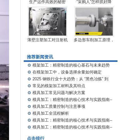
生产运作高效的秘密
“采购人”怎样抓好降
薄壁注塑加工对注射机
多边形车削加工原理，
推荐新闻资讯
⊙
模架加工：精密制造的核心基石与未来趋势
⊙
在模架加工中，设备选择余量如何确定
⊙
2025 钢铁行业十大趋势：从 “黑色冶炼” 到
“绿色智造” 的转型密码
⊙
常见的模架加工材料及其特点
⊙
模具加工常见问题与解决方案
⊙
模具加工：精密制造的核心技术与实践指南--
模具材料选择与性能优化
⊙
模具加工质量控制与注意事项
⊙
模具加工全流程解析
⊙
模具加工：精密制造的核心技术与实践指南--
模具加工关键设备与技术
⊙
模具加工：精密制造的核心技术与实践指南--
模具加工概述
点击排行