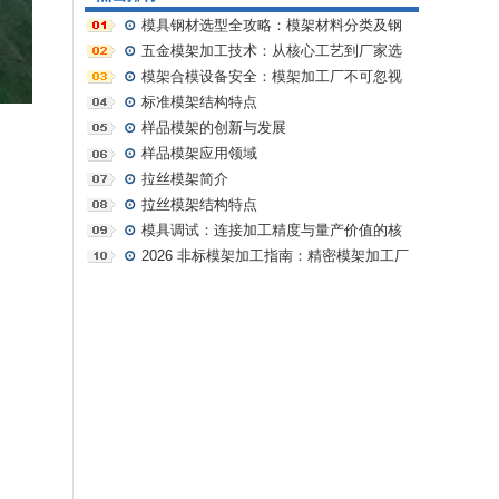
⊙
模具钢材选型全攻略：模架材料分类及钢
材选择核心技巧
⊙
五金模架加工技术：从核心工艺到厂家选
型的专业指南
⊙
模架合模设备安全：模架加工厂不可忽视
的核心保障
⊙
标准模架结构特点
⊙
样品模架的创新与发展
⊙
样品模架应用领域
⊙
拉丝模架简介
⊙
拉丝模架结构特点
⊙
模具调试：连接加工精度与量产价值的核
心枢纽 | 模架厂家如何助力模具企业降本增效
⊙
2026 非标模架加工指南：精密模架加工厂
如何破局高端需求？