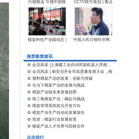
行稳致远 引领中国模
CCTV联手策划 | 看点
模架科技产业园动态 |
中国人民日报经济网、
推荐新闻资讯
⊙
会员风采 |上海建工全自动筒架机器人亮相，
实现多项技术革新
⊙
会员风采 | 南安召开全市高质量发展大会，闽
发铝业荣获多项表彰！
⊙
塑料模架产品的发展：创新与突破
⊙
论当下模架产业的发展与挑战
⊙
模架产业链未来发展趋势
⊙
珠三角模架产业：崛起与挑战
⊙
模架管理系统前沿开发方向
⊙
模架产业生产自动化发展发向
⊙
简述：模架行业发展前景
⊙
模架产业人才培养与院校合作
点击排行