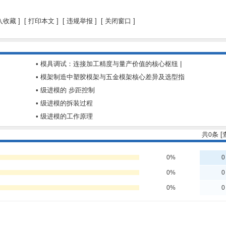
入收藏
]
[
打印本文
] [
违规举报
] [
关闭窗口
]
• 模具调试：连接加工精度与量产价值的核心枢纽 |
• 模架制造中塑胶模架与五金模架核心差异及选型指
• 级进模的 步距控制
• 级进模的拆装过程
• 级进模的工作原理
共
条 
0