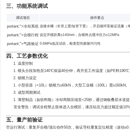
三、功能系统调试
‌调试项目‌
‌操作要点‌
portant;">冷却系统
连接水嘴（长管上置/短管下置），开启循环泵验证流量（单水道
portant;">合模行程
设定开模距离≥140mm，合模终点缓冲压力≤12MPa
portant;">气路验证
0.6MPa低压试吹，检查型坯膨胀均匀性
四、工艺参数优化
温度控制
模头分段加热至140℃保温40分钟，再升至工作温度（如PE料190
锁模力设定
小型容器（<10L）锁模力≥60kN，大型工业桶（100L）需≥160kN。
成型周期测试
薄壁制品（如饮料瓶）冷却周期压缩至<25秒，通过钢板叠层水道
安全警告
‌：调试全程禁止肢体进入合模区，液压站压力超过额定值10
五、量产前验证
空运行测试
‌：重复开合模/顶出动作50次，验证导柱重复定位精度（波动≤0.