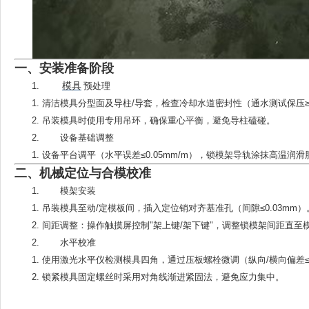
一、安装准备阶段
模具
预处理
清洁模具分型面及导柱/导套，检查冷却水道密封性（通水测试保压≥0
吊装模具时使用专用吊环，确保重心平衡，避免导柱磕碰。
设备基础调整
设备平台调平（水平误差≤0.05mm/m），锁模架导轨涂抹高温润滑
二、机械定位与合模校准
模架安装
吊装模具至动/定模板间，插入‌
定位销
‌对齐基准孔（间隙≤0.03mm）
间距调整
‌：操作触摸屏控制"架上键/架下键"，调整锁模架间距直
水平校准
使用激光水平仪检测模具四角，通过压板螺栓微调（纵向/横向偏差≤0
锁紧模具固定螺丝时采用‌
对角线渐进紧固法
‌，避免应力集中。